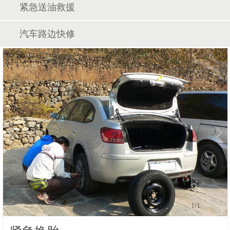
紧急送油救援
汽车路边快修
1
/1